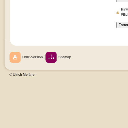
Hin
Pflic
Druckversion
|
Sitemap
© Ulrich Meißner