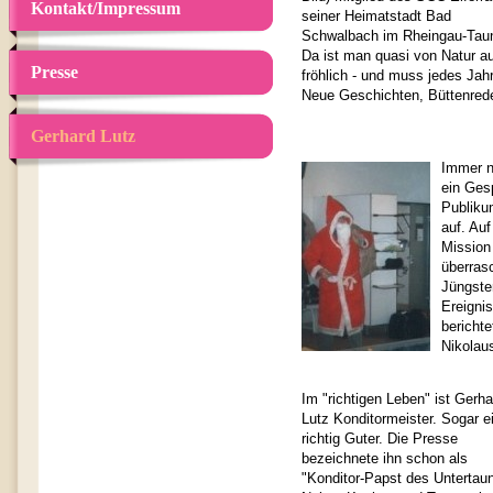
Kontakt/Impressum
seiner Heimatstadt Bad
Schwalbach im Rheingau-Tau
Da ist man quasi von Natur a
Presse
fröhlich - und muss jedes Jah
Neue Geschichten, Büttenreden
Gerhard Lutz
Immer n
ein Ges
Publikum
auf. Auf
Mission
überras
Jüngste
Ereigni
bericht
Nikolaus
Im "richtigen Leben" ist Gerha
Lutz Konditormeister. Sogar e
richtig Guter. Die Presse
bezeichnete ihn schon als
"Konditor-Papst des Untertau