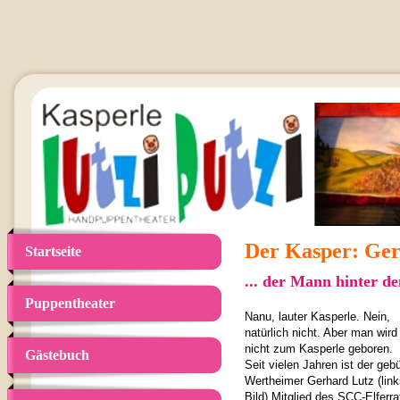
Der Kasper: Ger
Startseite
... der Mann hinter d
Puppentheater
Nanu, lauter Kasperle. Nein,
natürlich nicht. Aber man wird 
nicht zum Kasperle geboren.
Gästebuch
Seit vielen Jahren ist der gebü
Wertheimer Gerhard Lutz (link
Bild) Mitglied des SCC-Elferra